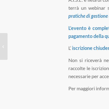
terrà un webinar 
pratiche di gestione 
L’evento è completa
pagamento della q
1° Assemblea
Nazionale 2022 di
L’
iscrizione
chiude
A.I.S.E.
Non si riceverà n
raccolte le iscrizi
necessarie per acce
Per maggiori inform