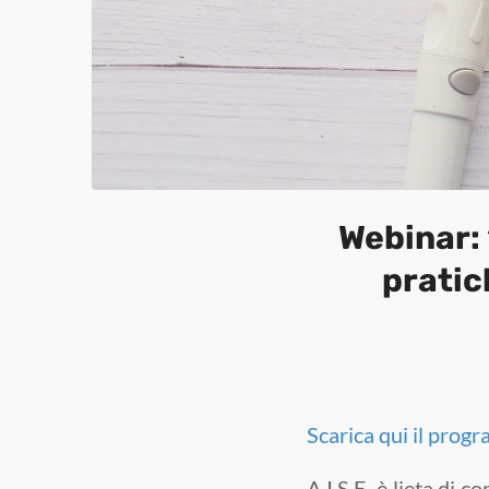
Webinar: 
pratic
Scarica qui il prog
A.I.S.E. è lieta di 