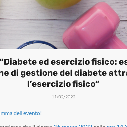
“Diabete ed esercizio fisico: 
he di gestione del diabete att
l’esercizio fisico”
11/02/2022
ramma dell’evento!
comunicare che il giorno
26 marzo 2022
dalle
ore 14.