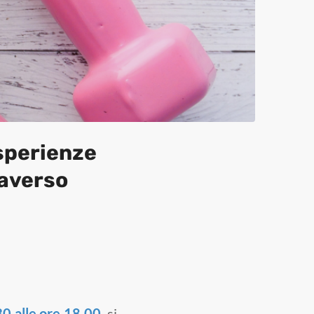
esperienze
raverso
30 alle ore 18.00
, si